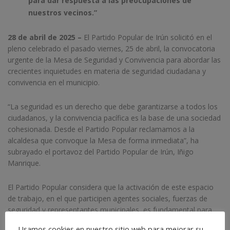
para dar respuesta a las preocupaciones de
nuestros vecinos.”
28 de abril de 2025 –
El Partido Popular de Irún solicitó en el
pleno celebrado el pasado viernes, 25 de abril, la convocatoria
urgente de la Mesa de Seguridad y Convivencia para abordar las
crecientes inquietudes en materia de seguridad ciudadana y
convivencia en el municipio.
“La seguridad es un derecho que debe garantizarse a todos los
ciudadanos, y la convivencia pacífica es la base de una sociedad
cohesionada. Desde el Partido Popular reclamamos a la
alcaldesa que convoque la Mesa de forma inmediata”, ha
subrayado el portavoz del Partido Popular de Irún, Iñigo
Manrique.
El Partido Popular considera que la activación de este espacio
de trabajo, en el que participen agentes sociales, fuerzas de
seguridad y representantes municipales, es fundamental para
diseñar e impulsar medidas concretas que refuercen la
Usamos cookies en nuestro sitio web para mejorar su